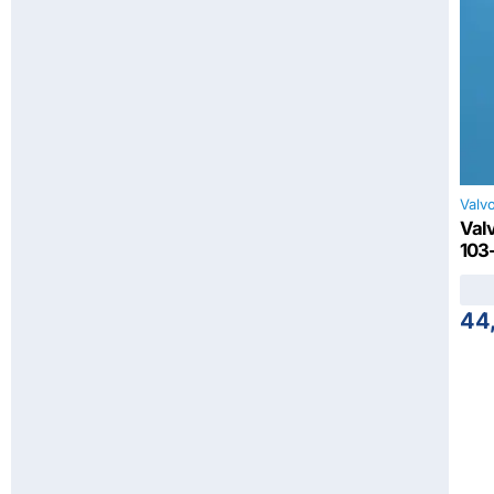
Valvo
Val
103
44