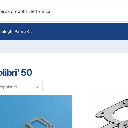
cerca prodotti
Accensione
taloghi ParmaKit
libri' 50