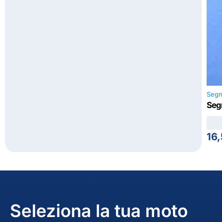
Segm
Segm
16
Seleziona la tua moto