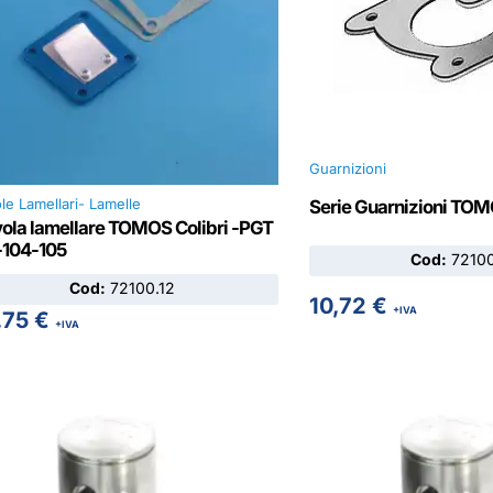
Guarnizioni
le Lamellari- Lamelle
Serie Guarnizioni TOM
vola lamellare TOMOS Colibri -PGT
-104-105
Cod:
72100
Cod:
72100.12
10,72
€
+IVA
,75
€
+IVA