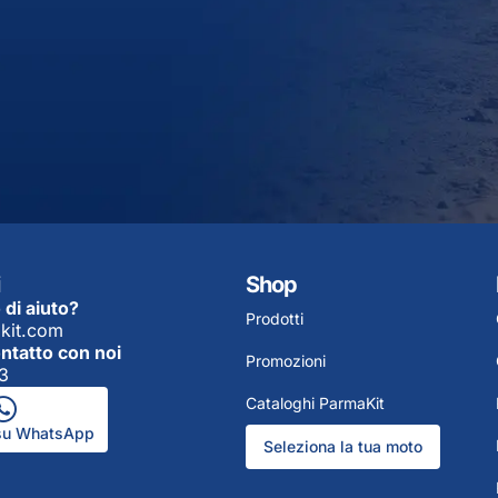
Shop
 di aiuto?
Prodotti
kit.com
ontatto con noi
Promozioni
3
Cataloghi ParmaKit
 su WhatsApp
Seleziona la tua moto