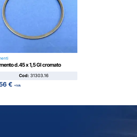
enti
ento d.45 x 1,5 GI cromato
Cod:
31303.16
,56
€
+IVA