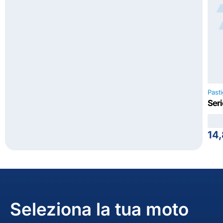
Past
Seri
14
Seleziona la tua moto