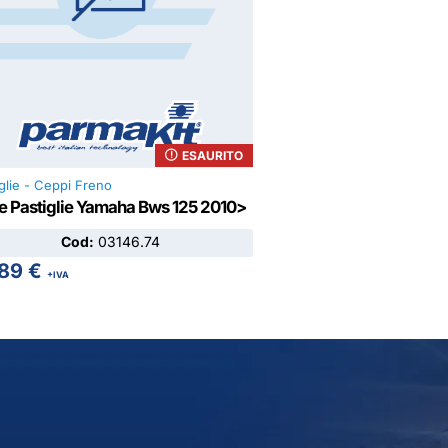
ESAURITO
iglie - Ceppi Freno
e Pastiglie Yamaha Bws 125 2010>
Cod:
03146.74
,89
€
+IVA