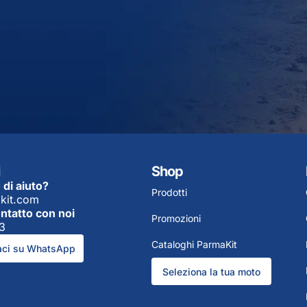
Shop
 di aiuto?
Prodotti
kit.com
ontatto con noi
Promozioni
3
Cataloghi ParmaKit
aci su WhatsApp
Seleziona la tua moto