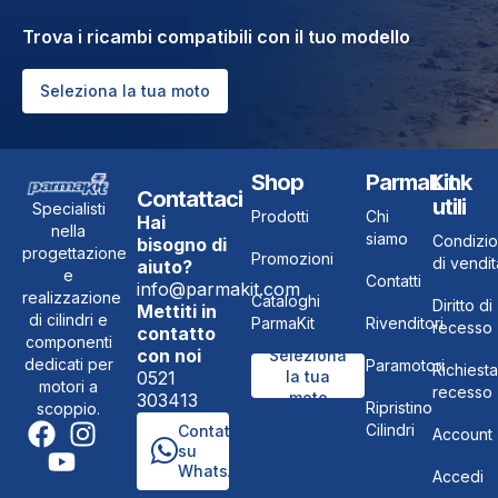
Trova i ricambi compatibili con il tuo modello
Seleziona la tua moto
Shop
ParmaKit
Link
Contattaci
utili
Specialisti
Prodotti
Chi
Hai
nella
siamo
Condizio
bisogno di
progettazione
Promozioni
di vendit
aiuto?
e
Contatti
info@parmakit.com
realizzazione
Cataloghi
Diritto di
Mettiti in
di cilindri e
ParmaKit
Rivenditori
recesso
contatto
componenti
con noi
Seleziona
dedicati per
Paramotori
Richiesta
0521
la tua
motori a
recesso
moto
303413
Ripristino
scoppio.
Cilindri
Contattaci
Account
su
WhatsApp
Accedi