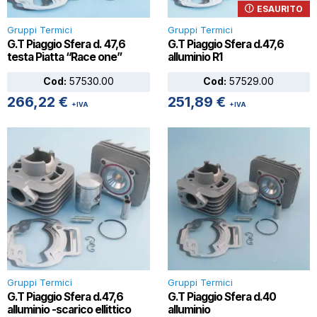
ESAURITO
Gruppi Termici
Gruppi Termici
G.T Piaggio Sfera d. 47,6
G.T Piaggio Sfera d.47,6
testa Piatta “Race one”
alluminio R1
Cod:
57530.00
Cod:
57529.00
266,22
€
251,89
€
+IVA
+IVA
Gruppi Termici
Gruppi Termici
G.T Piaggio Sfera d.47,6
G.T Piaggio Sfera d.40
alluminio -scarico ellittico
alluminio