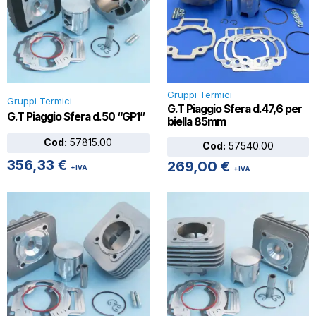
Gruppi Termici
Gruppi Termici
G.T Piaggio Sfera d.47,6 per
G.T Piaggio Sfera d.50 “GP1”
biella 85mm
Cod:
57815.00
Cod:
57540.00
356,33
€
269,00
€
+IVA
+IVA