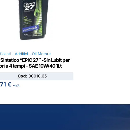
ficanti - Additivi - Oli Motore
 Sintetico “EPIC 27” -Sin Lubit per
ri a 4 tempi – SAE 10W/40 1Lt
Cod:
00010.65
,71
€
+IVA