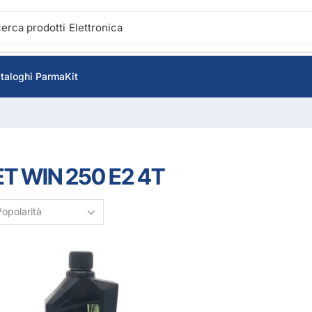
cerca prodotti
Elettronica
taloghi ParmaKit
ET WIN 250 E2 4T