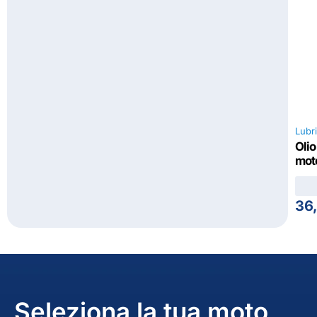
Lubri
Olio
moto
36
Seleziona la tua moto