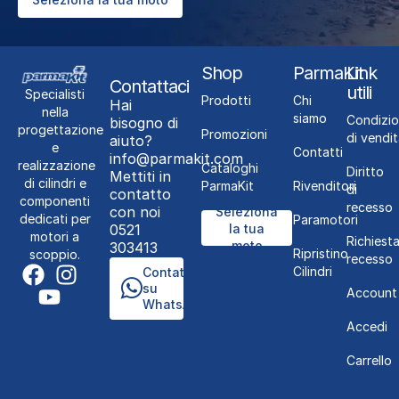
Shop
ParmaKit
Link
Contattaci
utili
Specialisti
Prodotti
Chi
Hai
nella
siamo
Condizio
bisogno di
progettazione
Promozioni
di vendit
aiuto?
e
Contatti
info@parmakit.com
realizzazione
Cataloghi
Diritto
Mettiti in
di cilindri e
ParmaKit
Rivenditori
di
contatto
componenti
recesso
con noi
Seleziona
dedicati per
Paramotori
0521
la tua
motori a
Richiest
moto
303413
Ripristino
scoppio.
recesso
Cilindri
Contattaci
su
Account
WhatsApp
Accedi
Carrello