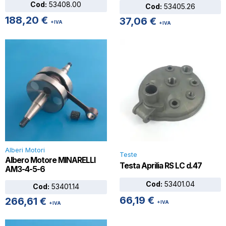
Cod:
53408.00
Cod:
53405.26
188,20
€
37,06
€
+IVA
+IVA
Alberi Motori
Teste
Albero Motore MINARELLI
Testa Aprilia RS LC d.47
AM3-4-5-6
Cod:
53401.04
Cod:
53401.14
66,19
€
266,61
€
+IVA
+IVA