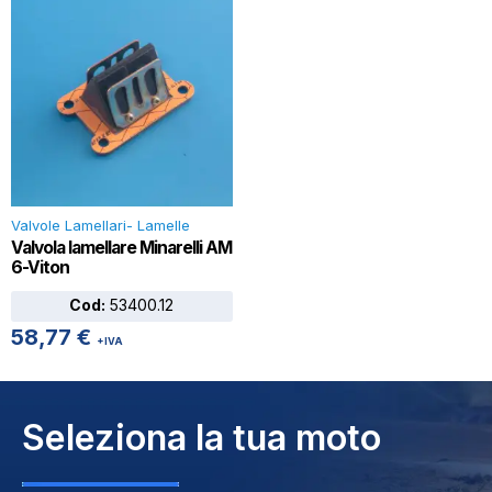
Valvole Lamellari- Lamelle
Valvola lamellare Minarelli AM
6-Viton
Cod:
53400.12
58,77
€
+IVA
Seleziona la tua moto