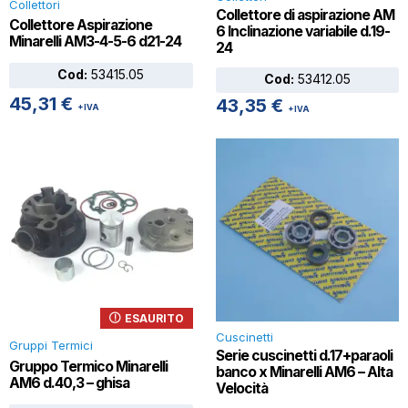
Collettori
Collettore di aspirazione AM
Collettore Aspirazione
6 Inclinazione variabile d.19-
Minarelli AM3-4-5-6 d21-24
24
Cod:
53415.05
Cod:
53412.05
45,31
€
43,35
€
+IVA
+IVA
ESAURITO
Cuscinetti
Gruppi Termici
Serie cuscinetti d.17+paraoli
Gruppo Termico Minarelli
banco x Minarelli AM6 – Alta
AM6 d.40,3 – ghisa
Velocità