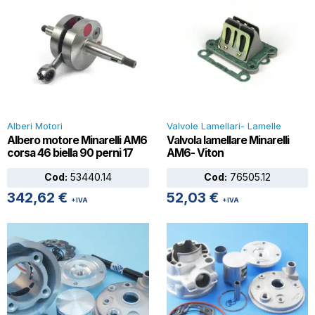
Alberi Motori
Valvole Lamellari- Lamelle
Albero motore Minarelli AM6
Valvola lamellare Minarelli
corsa 46 biella 90 perni 17
AM6- Viton
Cod:
53440.14
Cod:
76505.12
342,62
€
52,03
€
+IVA
+IVA