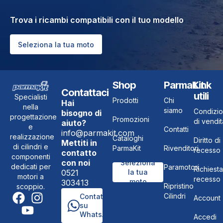
Trova i ricambi compatibili con il tuo modello
Seleziona la tua moto
Shop
ParmaKit
Link
Contattaci
utili
Specialisti
Prodotti
Chi
Hai
nella
siamo
Condizio
bisogno di
progettazione
Promozioni
di vendit
aiuto?
e
Contatti
info@parmakit.com
realizzazione
Cataloghi
Diritto di
Mettiti in
di cilindri e
ParmaKit
Rivenditori
recesso
contatto
componenti
con noi
Seleziona
dedicati per
Paramotori
Richiesta
0521
la tua
motori a
recesso
moto
303413
Ripristino
scoppio.
Cilindri
Contattaci
Account
su
WhatsApp
Accedi