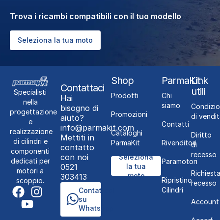
Trova i ricambi compatibili con il tuo modello
Seleziona la tua moto
Shop
ParmaKit
Link
Contattaci
utili
Specialisti
Prodotti
Chi
Hai
nella
siamo
Condizio
bisogno di
progettazione
Promozioni
di vendit
aiuto?
e
Contatti
info@parmakit.com
realizzazione
Cataloghi
Diritto
Mettiti in
di cilindri e
ParmaKit
Rivenditori
di
contatto
componenti
recesso
con noi
Seleziona
dedicati per
Paramotori
0521
la tua
motori a
Richiest
moto
303413
Ripristino
scoppio.
recesso
Cilindri
Contattaci
su
Account
WhatsApp