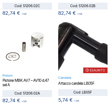
Cod:
51206.02C
Cod:
51206.02B
82,74
€
82,74
€
+IVA
+IVA
ESAURITO
Pistoni
Candele
Pistone MBK AV7 – AV10 d.47
Attacco candela LB05F
sel A
Cod:
LB05F
Cod:
51206.02A
5,74
€
82,74
€
+IVA
+IVA