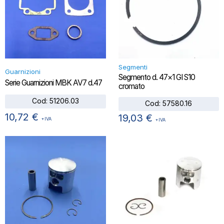
Segmenti
Guarnizioni
Segmento d. 47×1 GI S10
Serie Guarnizioni MBK AV7 d.47
cromato
Cod:
51206.03
Cod:
57580.16
10,72
€
19,03
€
+IVA
+IVA