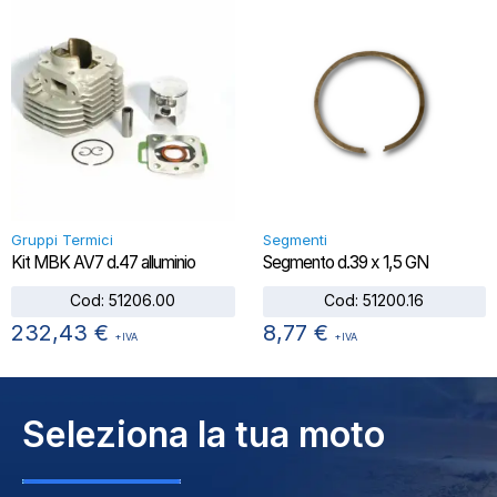
Gruppi Termici
Segmenti
Kit MBK AV7 d.47 alluminio
Segmento d.39 x 1,5 GN
Cod:
51206.00
Cod:
51200.16
232,43
€
8,77
€
+IVA
+IVA
Seleziona la tua moto