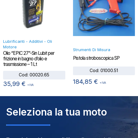
Lubrificanti - Additivi - Oli
Motore
Strumenti Di Misura
Olio “EPIC 27”-Sin Lubit per
Pistola stroboscopica SP
frizione in bagno d’olio e
trasmissione – 1 Lt
Cod:
01000.51
Cod:
00020.65
184,85
€
35,99
€
+IVA
+IVA
Seleziona la tua moto