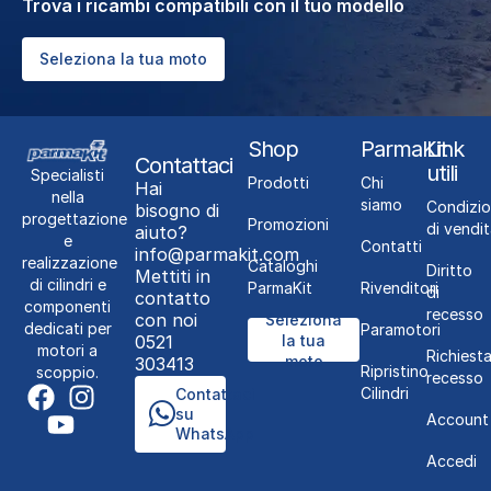
Trova i ricambi compatibili con il tuo modello
Seleziona la tua moto
Shop
ParmaKit
Link
Contattaci
utili
Specialisti
Prodotti
Chi
Hai
nella
siamo
Condizio
bisogno di
progettazione
Promozioni
di vendit
aiuto?
e
Contatti
info@parmakit.com
realizzazione
Cataloghi
Diritto
Mettiti in
di cilindri e
ParmaKit
Rivenditori
di
contatto
componenti
recesso
con noi
Seleziona
dedicati per
Paramotori
0521
la tua
motori a
Richiest
moto
303413
Ripristino
scoppio.
recesso
Cilindri
Contattaci
su
Account
WhatsApp
Accedi