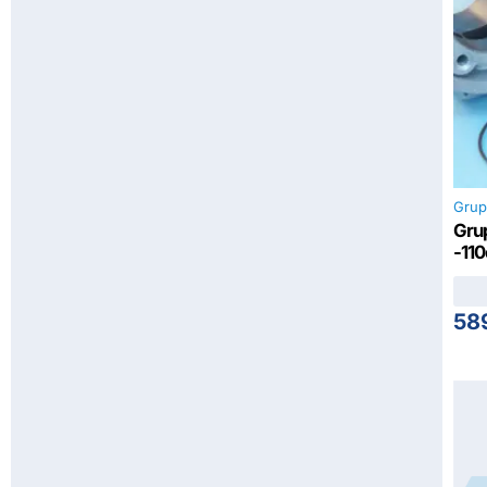
Grup
Gru
-11
58