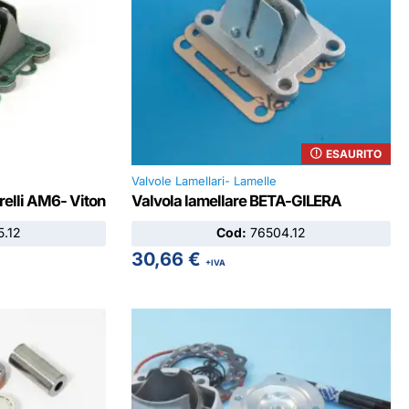
ESAURITO
Valvole Lamellari- Lamelle
relli AM6- Viton
Valvola lamellare BETA-GILERA
.12
Cod:
76504.12
30,66
€
+IVA