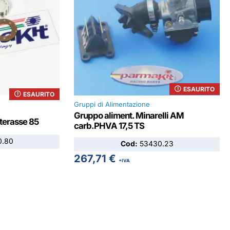
ESAURITO
ESAURITO
Gruppi di Alimentazione
Gruppo aliment. Minarelli AM
nterasse 85
carb.PHVA 17,5 TS
.80
Cod:
53430.23
267,71
€
+IVA