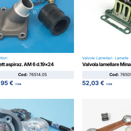
ttori
Valvole Lamellari- Lamelle
ett aspiraz. AM 6 d.19×24
Valvola lamellare Mina
Cod:
76514.05
Cod:
76505
,95
€
52,03
€
+IVA
+IVA