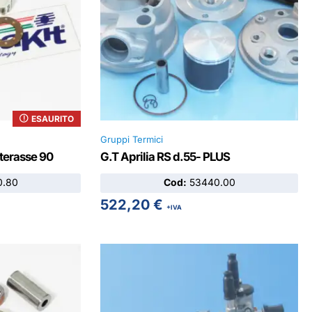
ESAURITO
Gruppi Termici
nterasse 90
G.T Aprilia RS d.55- PLUS
.80
Cod:
53440.00
522,20
€
+IVA