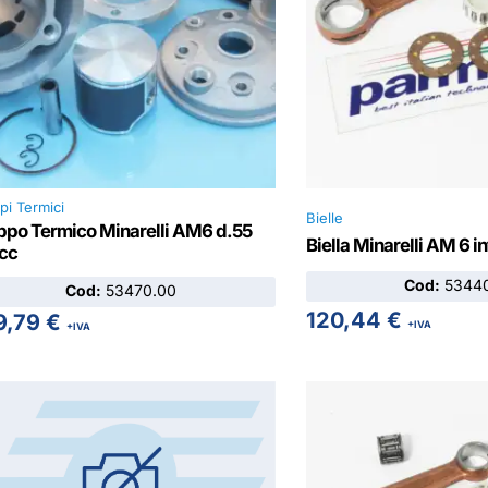
pi Termici
Bielle
ppo Termico Minarelli AM6 d.55
Biella Minarelli AM 6 i
0cc
Cod:
53440
Cod:
53470.00
120,44
€
9,79
€
+IVA
+IVA