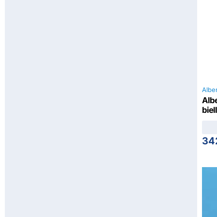
Alber
Alb
biel
34