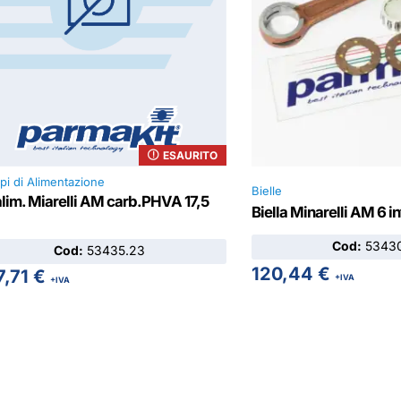
ESAURITO
pi di Alimentazione
Bielle
alim. Miarelli AM carb.PHVA 17,5
Biella Minarelli AM 6 i
Cod:
53430
Cod:
53435.23
120,44
€
7,71
€
+IVA
+IVA