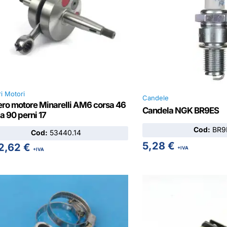
i Motori
Candele
ero motore Minarelli AM6 corsa 46
Candela NGK BR9ES
la 90 perni 17
Cod:
BR9
Cod:
53440.14
5,28
€
2,62
€
+IVA
+IVA