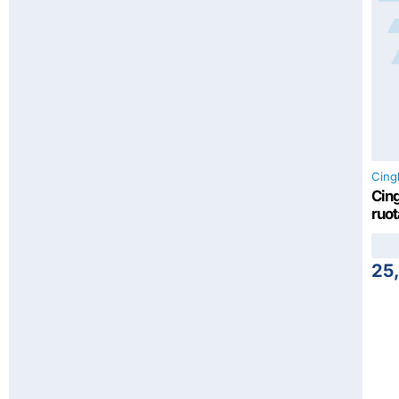
Cing
Cing
ruot
25