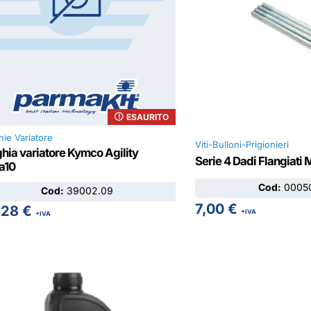
ESAURITO
hie Variatore
Viti-Bulloni-Prigionieri
hia variatore Kymco Agility
Serie 4 Dadi Flangiati 
a10
Cod:
00050
Cod:
39002.09
7,00
€
,28
€
+IVA
+IVA