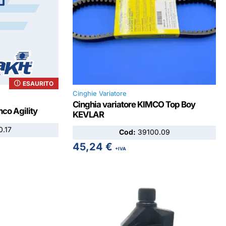
ESAURITO
Cinghie Variatore
Cinghia variatore KIMCO Top Boy
mco Agility
KEVLAR
.17
Cod:
39100.09
45,24
€
+IVA