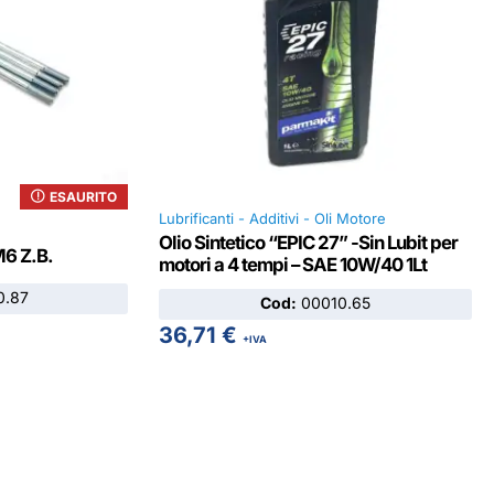
ESAURITO
Lubrificanti - Additivi - Oli Motore
Olio Sintetico “EPIC 27” -Sin Lubit per
M6 Z.B.
motori a 4 tempi – SAE 10W/40 1Lt
.87
Cod:
00010.65
36,71
€
+IVA